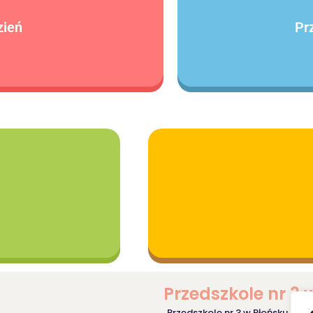
zień
Pr
Przedszkole nr 3 
Przedszkole nr 3 w Płońsku jest