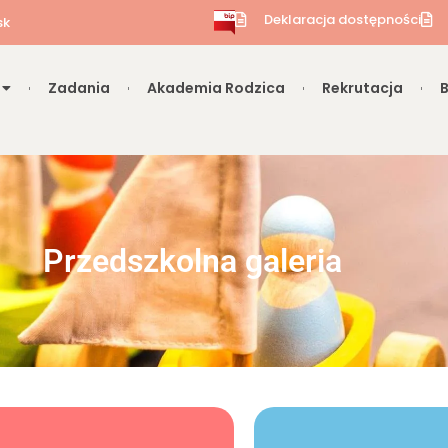
Deklaracja dostępności
sk
Zadania
Akademia Rodzica
Rekrutacja
Przedszkolna galeria