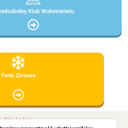
zedszkolny Klub Wolontariatu
Ferie Zimowe
w Płońsku
 właśnie takim miejscem, w którym panuje wspaniała