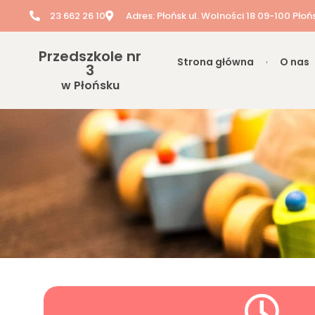
23 662 26 10
Adres: Płońsk ul. Wolności 18 09-100 Płoń
Przedszkole nr
Strona główna
O nas
3
w Płońsku