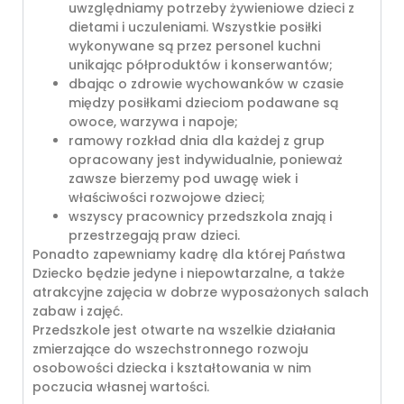
uwzględniamy potrzeby żywieniowe dzieci z
dietami i uczuleniami. Wszystkie posiłki
wykonywane są przez personel kuchni
unikając półproduktów i konserwantów;
dbając o zdrowie wychowanków w czasie
między posiłkami dzieciom podawane są
owoce, warzywa i napoje;
ramowy rozkład dnia dla każdej z grup
opracowany jest indywidualnie, ponieważ
zawsze bierzemy pod uwagę wiek i
właściwości rozwojowe dzieci;
wszyscy pracownicy przedszkola znają i
przestrzegają praw dzieci.
Ponadto zapewniamy kadrę dla której Państwa
Dziecko będzie jedyne i niepowtarzalne, a także
atrakcyjne zajęcia w dobrze wyposażonych salach
zabaw i zajęć.
Przedszkole jest otwarte na wszelkie działania
zmierzające do wszechstronnego rozwoju
osobowości dziecka i kształtowania w nim
poczucia własnej wartości.