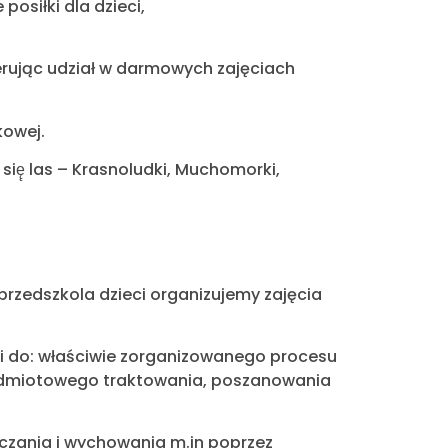
osiłki dla dzieci,
erując udział w darmowych zajęciach
kowej.
się̨ las – Krasnoludki, Muchomorki,
przedszkola dzieci organizujemy zajęcia
ci do: właściwie zorganizowanego procesu
podmiotowego traktowania, poszanowania
czania i wychowania m.in poprzez