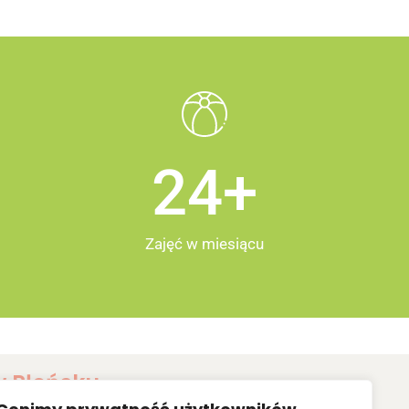
25
+
Zajęć w miesiącu
w Płońsku
 właśnie takim miejscem, w którym panuje wspaniała