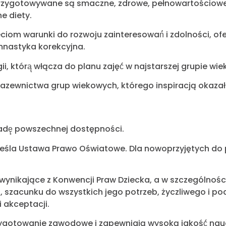
przygotowywane są smaczne, zdrowe, pełnowartościowe p
e diety.
iom warunki do rozwoju zainteresowań́ i zdolności, of
imnastyka korekcyjna.
gii, którą̨ włącza do planu zajęć́ w najstarszej grupie wie
azewnictwa grup wiekowych, którego inspiracją okazał 
adę̨ powszechnej dostępności.
kreśla Ustawa Prawo Oświatowe. Dla nowoprzyjętych do 
ynikające z Konwencji Praw Dziecka, a w szczególnoś
szacunku do wszystkich jego potrzeb, życzliwego i 
i akceptacji.
ygotowanie zawodowe i zapewniają wysoką jakość́ nau