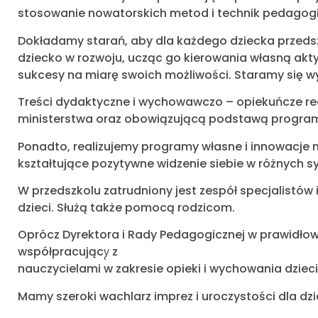
stosowanie nowatorskich metod i technik pedagogicz
Dokładamy starań, aby dla każdego dziecka przedsz
dziecko w rozwoju, ucząc go kierowania własną akt
sukcesy na miarę swoich możliwości. Staramy się 
Treści dydaktyczne i wychowawczo – opiekuńcze re
ministerstwa oraz obowiązującą podstawą progra
Ponadto, realizujemy programy własne i innowacje 
kształtujące pozytywne widzenie siebie w różnych s
W przedszkolu zatrudniony jest zespół specjalistó
dzieci. Służą także pomocą rodzicom.
Oprócz Dyrektora i Rady Pedagogicznej w prawidłow
współpracujący̨ z
nauczycielami w zakresie opieki i wychowania dzieci
Mamy szeroki wachlarz imprez i uroczystości dla dzie