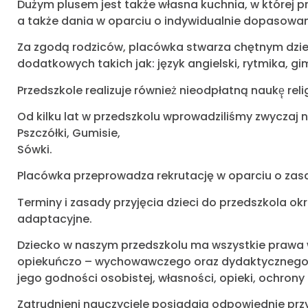
Dużym plusem jest także własna kuchnia, w której 
a także dania w oparciu o indywidualnie dopasowan
Za zgodą rodziców, placówka stwarza chętnym dziec
dodatkowych takich jak: język angielski, rytmika, g
Przedszkole realizuje również̇ nieodpłatną naukę̨ reli
Od kilku lat w przedszkolu wprowadziliśmy zwyczaj n
Pszczółki, Gumisie,
Sówki.
Placówka przeprowadza rekrutację w oparciu o zas
Terminy i zasady przyjęcia dzieci do przedszkola o
adaptacyjne.
Dziecko w naszym przedszkolu ma wszystkie prawa w
opiekuńczo – wychowawczego oraz dydaktycznego, 
jego godności osobistej, własności, opieki, ochrony 
Zatrudnieni nauczyciele posiadają odpowiednie prz