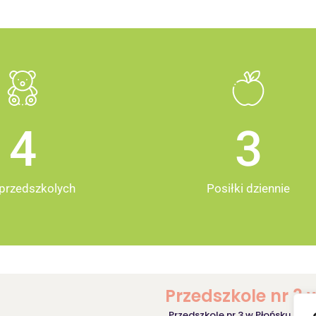
5
4
przedszkolych
Posiłki dziennie
Przedszkole nr 3 
Przedszkole nr 3 w Płońsku jest