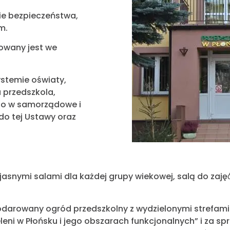
e bezpieczeństwa,
m.
owany jest we
ystemie oświaty,
 przedszkola,
go w samorządowe i
do tej Ustawy oraz
jasnymi salami dla każdej grupy wiekowej, salą do zaj
odarowany ogród przedszkolny z wydzielonymi strefami
leni w Płońsku i jego obszarach funkcjonalnych” i za