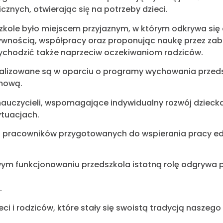
nych, otwierając się̨ na potrzeby dzieci.
kole było miejscem przyjaznym, w którym odkrywa się d
ywnością, współpracy oraz proponując naukę przez zab
wychodzić także naprzeciw oczekiwaniom rodziców.
alizowane są w oparciu o programy wychowania przeds
mową.
nauczycieli, wspomagające indywidualny rozwój dziecka
ytuacjach.
w i pracowników przygotowanych do wspierania pracy e
ym funkcjonowaniu przedszkola istotną rolę odgrywa 
.
ci i rodziców, które stały się swoistą tradycją naszego