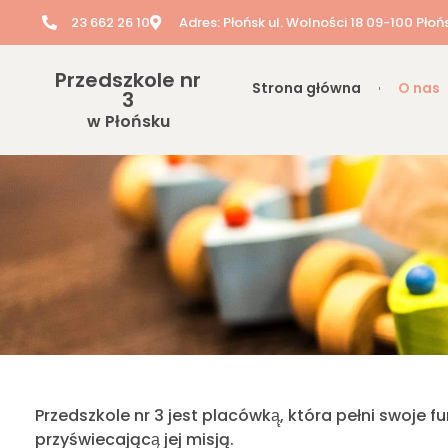
23 662 26 10
Adres: Płońsk ul. Wolności 18 09-100 Płoń
Przedszkole nr
Strona główna
O nas
3
w Płońsku
Przedszkole nr 3 jest placówką̨, która pełni swoje f
przyświecającą̨ jej misją.