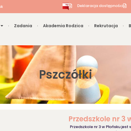
Deklaracja dostępności
sk
Zadania
Akademia Rodzica
Rekrutacja
Pszczółki
Przedszkole nr 3 
Przedszkole nr 3 w Płońsku jest