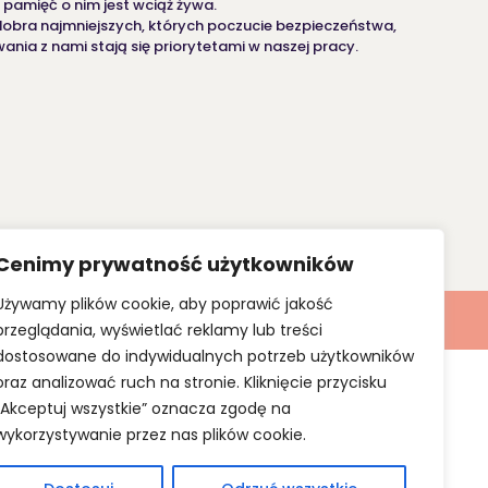
pamięć o nim jest wciąż żywa.
dobra najmniejszych, których poczucie bezpieczeństwa,
nia z nami stają się priorytetami w naszej pracy.
Cenimy prywatność użytkowników
Używamy plików cookie, aby poprawić jakość
pności
Obowiązek informacyjny
Opieka i wsparcie SKYREX
przeglądania, wyświetlać reklamy lub treści
dostosowane do indywidualnych potrzeb użytkowników
oraz analizować ruch na stronie. Kliknięcie przycisku
„Akceptuj wszystkie” oznacza zgodę na
wykorzystywanie przez nas plików cookie.