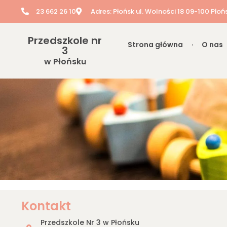
23 662 26 10
Adres: Płońsk ul. Wolności 18 09-100 Płoń
Przedszkole nr
Strona główna
O nas
3
w Płońsku
Kontakt
Przedszkole Nr 3 w Płońsku