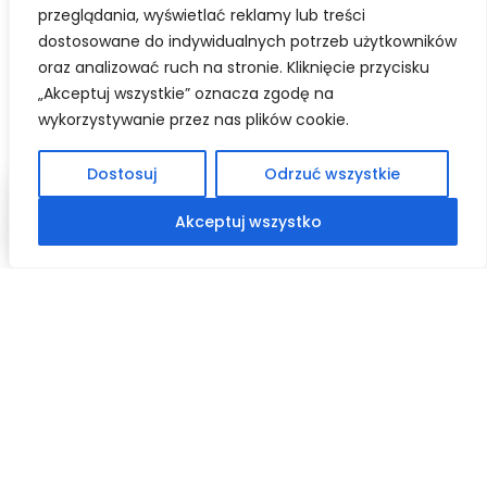
przeglądania, wyświetlać reklamy lub treści
dostosowane do indywidualnych potrzeb użytkowników
oraz analizować ruch na stronie. Kliknięcie przycisku
„Akceptuj wszystkie” oznacza zgodę na
wykorzystywanie przez nas plików cookie.
Dostosuj
Odrzuć wszystkie
Czytaj
Skrót klawiszowy Alt+R: odczyt za
Akceptuj wszystko
Twoja przeglądarka nie obsługuje odczytu mowy na tej stronie.
Kreatki budują wyobraźnię