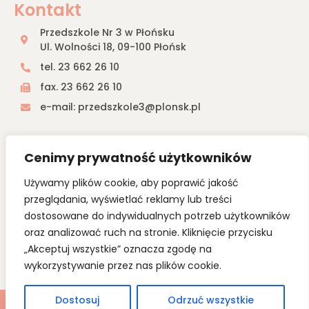
Kontakt
Przedszkole Nr 3 w Płońsku
Ul. Wolności 18, 09-100 Płońsk
tel. 23 662 26 10
fax. 23 662 26 10
e-mail: przedszkole3@plonsk.pl
Przedszkole nr 3 w Płońsku
Cenimy prywatność użytkowników
Przedszkole nr 3 w Płońsku jest właśnie takim miejscem, w
którym panuje wspaniała atmosfera i pomimo upływu lat
Używamy plików cookie, aby poprawić jakość
pamięć o nim jest wciąż żywa.
przeglądania, wyświetlać reklamy lub treści
Wszyscy pracują wspólnie dla dobra najmniejszych, których
poczucie bezpieczeństwa, radość w oczach i chęć
dostosowane do indywidualnych potrzeb użytkowników
przebywania z nami stają się priorytetami w naszej pracy.
oraz analizować ruch na stronie. Kliknięcie przycisku
„Akceptuj wszystkie” oznacza zgodę na
SPRAWDŹ OFERTĘ
wykorzystywanie przez nas plików cookie.
Dostosuj
Odrzuć wszystkie
2023 Przedszkole nr 3 w Płońsku. All Rights Reserved