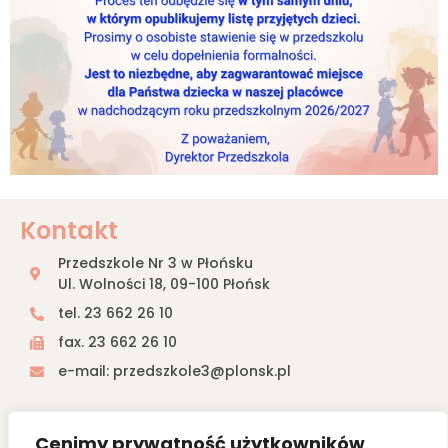
Kontakt
Przedszkole Nr 3 w Płońsku
Ul. Wolności 18, 09-100 Płońsk
tel. 23 662 26 10
fax. 23 662 26 10
e-mail: przedszkole3@plonsk.pl
Przedszkole nr 3 w Płońsku
Cenimy prywatność użytkowników