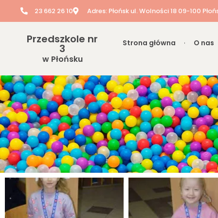
23 662 26 10
Adres: Płońsk ul. Wolności 18 09-100 Płoń
Przedszkole nr
Strona główna
O nas
3
w Płońsku