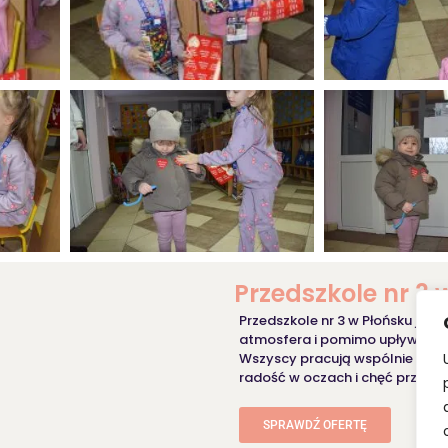
Przedszkole nr 3 
Przedszkole nr 3 w Płońsku jest
atmosfera i pomimo upływu lat 
Wszyscy pracują wspólnie dla 
radość w oczach i chęć przebywa
SPRAWDŹ OFERTĘ