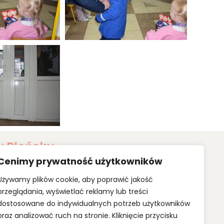
w Płońsku
Cenimy prywatność użytkowników
 właśnie takim miejscem, w którym panuje wspaniała
pamięć o nim jest wciąż żywa.
Używamy plików cookie, aby poprawić jakość
dobra najmniejszych, których poczucie bezpieczeństwa,
nia z nami stają się priorytetami w naszej pracy.
przeglądania, wyświetlać reklamy lub treści
dostosowane do indywidualnych potrzeb użytkowników
oraz analizować ruch na stronie. Kliknięcie przycisku