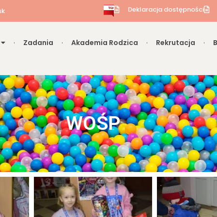
Deklaracja dostępności
sk
Zadania
Akademia Rodzica
Rekrutacja
WOŚP