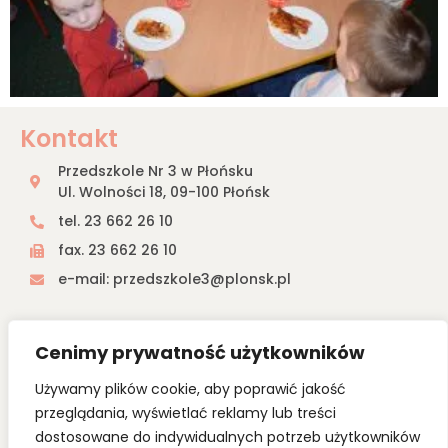
Kontakt
Przedszkole Nr 3 w Płońsku
Ul. Wolności 18, 09-100 Płońsk
tel. 23 662 26 10
fax. 23 662 26 10
e-mail: przedszkole3@plonsk.pl
Przedszkole nr 3 w Płońsku
Cenimy prywatność użytkowników
Przedszkole nr 3 w Płońsku jest właśnie takim miejscem, w
którym panuje wspaniała atmosfera i pomimo upływu lat
Używamy plików cookie, aby poprawić jakość
pamięć o nim jest wciąż żywa.
przeglądania, wyświetlać reklamy lub treści
Wszyscy pracują wspólnie dla dobra najmniejszych, których
poczucie bezpieczeństwa, radość w oczach i chęć
dostosowane do indywidualnych potrzeb użytkowników