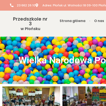
23 662 26 10
Adres: Płońsk ul. Wolności 18 09-100 Płoń
Przedszkole nr
Strona główna
O nas
3
w Płońsku
Wielka Narodowa Po