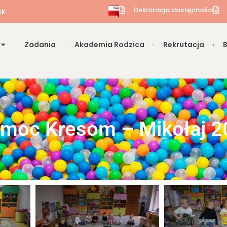
Deklaracja dostępności
sk
Zadania
Akademia Rodzica
Rekrutacja
moc Kresom – Mikołaj 20