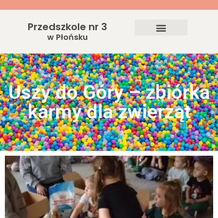
Przedszkole nr 3
w Płońsku
Uszy do Góry – zbiórka
karmy dla zwierząt