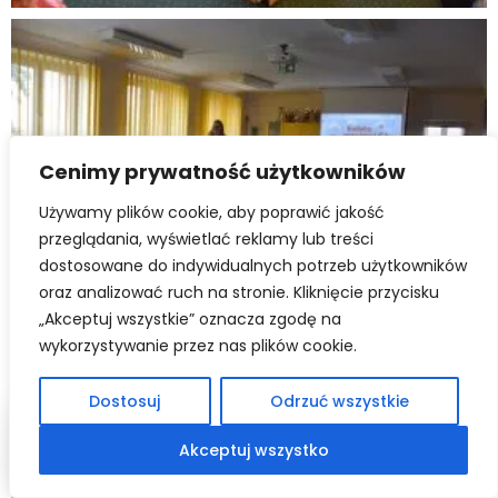
Cenimy prywatność użytkowników
Używamy plików cookie, aby poprawić jakość
przeglądania, wyświetlać reklamy lub treści
dostosowane do indywidualnych potrzeb użytkowników
oraz analizować ruch na stronie. Kliknięcie przycisku
„Akceptuj wszystkie” oznacza zgodę na
wykorzystywanie przez nas plików cookie.
Dostosuj
Odrzuć wszystkie
Czytaj
Skrót klawiszowy Alt+R: odczyt za
Akceptuj wszystko
Twoja przeglądarka nie obsługuje odczytu mowy na tej stronie.