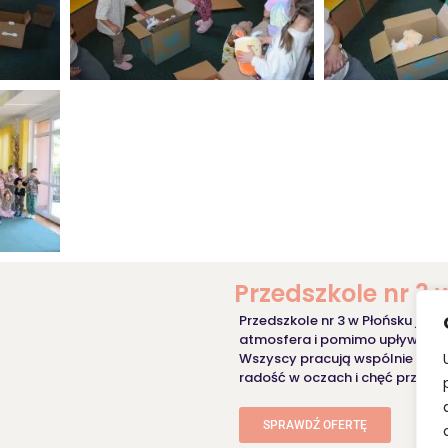
Przedszkole nr 3 
Przedszkole nr 3 w Płońsku jest
atmosfera i pomimo upływu lat 
Wszyscy pracują wspólnie dla 
radość w oczach i chęć przebywa
SPRAWDŹ OFERTĘ