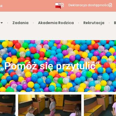
Deklaracja dostępności
sk
Zadania
Akademia Rodzica
Rekrutacja
„Pomóż się przytulić”