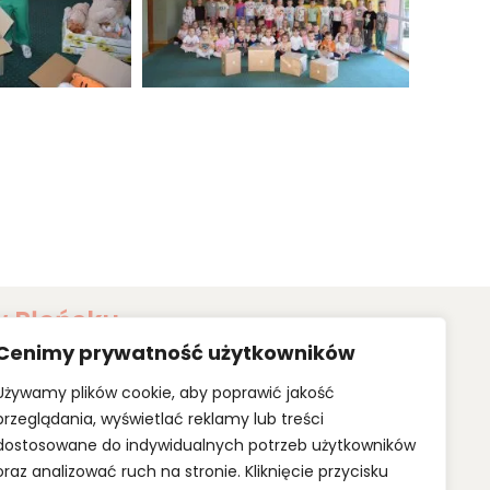
w Płońsku
Cenimy prywatność użytkowników
 właśnie takim miejscem, w którym panuje wspaniała
pamięć o nim jest wciąż żywa.
Używamy plików cookie, aby poprawić jakość
dobra najmniejszych, których poczucie bezpieczeństwa,
nia z nami stają się priorytetami w naszej pracy.
przeglądania, wyświetlać reklamy lub treści
dostosowane do indywidualnych potrzeb użytkowników
oraz analizować ruch na stronie. Kliknięcie przycisku