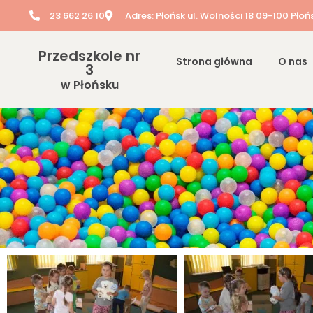
23 662 26 10
Adres: Płońsk ul. Wolności 18 09-100 Płoń
Przedszkole nr
Strona główna
O nas
3
w Płońsku