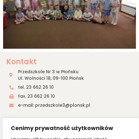
Kontakt
Przedszkole Nr 3 w Płońsku
Ul. Wolności 18, 09-100 Płońsk
tel. 23 662 26 10
fax. 23 662 26 10
e-mail: przedszkole3@plonsk.pl
Przedszkole nr 3 w Płońsku
Cenimy prywatność użytkowników
Przedszkole nr 3 w Płońsku jest właśnie takim miejscem, w
którym panuje wspaniała atmosfera i pomimo upływu lat